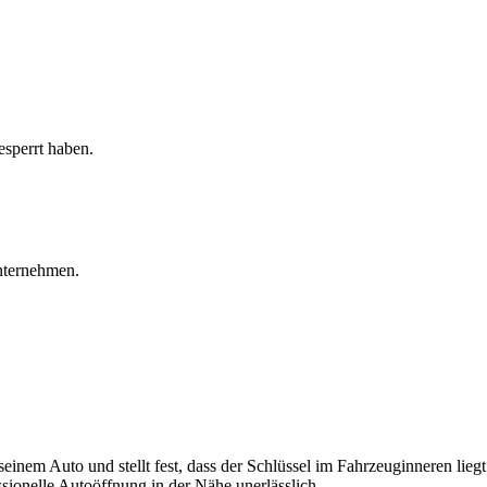
sperrt haben.
Unternehmen.
einem Auto und stellt fest, dass der Schlüssel im Fahrzeuginneren liegt
essionelle Autoöffnung in der Nähe unerlässlich.